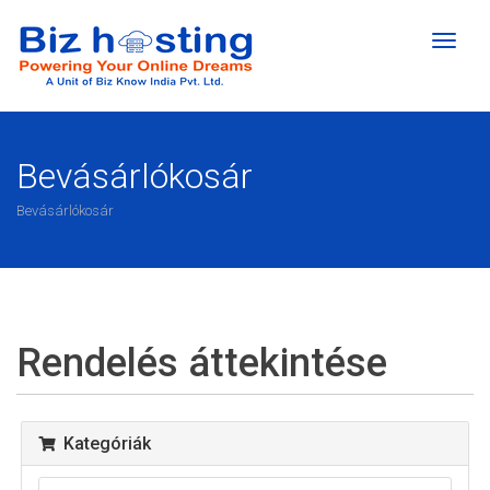
Váltás
a
navigá
Bevásárlókosár
Bevásárlókosár
Rendelés áttekintése
Kategóriák