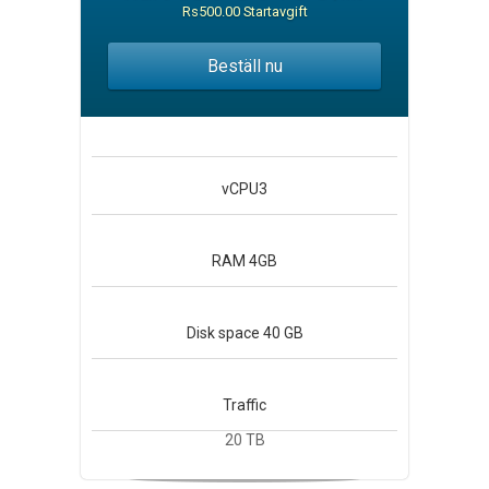
Rs500.00 Startavgift
Beställ nu
vCPU
3
RAM
4GB
Disk space
40 GB
Traffic
20 TB