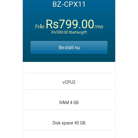
BZ-CPX11
Rs799.00
Från
/mo
Rs500.00 Startavgift
Beställ nu
vCPU
2
RAM
4 GB
Disk space
40 GB