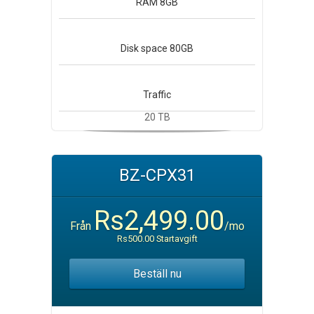
RAM
8GB
Disk space
80GB
Traffic
20 TB
BZ-CPX31
Rs2,499.00
Från
/mo
Rs500.00 Startavgift
Beställ nu