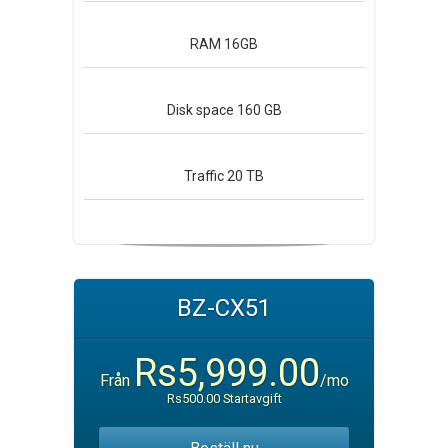
RAM
16GB
Disk space
160 GB
Traffic
20 TB
BZ-CX51
Rs5,999.00
Från
/mo
Rs500.00 Startavgift