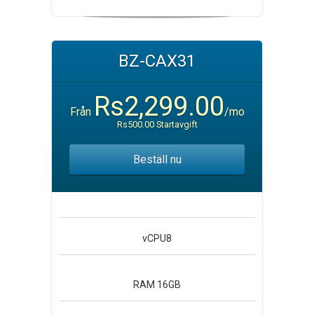
BZ-CAX31
Rs2,299.00
Från
/mo
Rs500.00 Startavgift
Beställ nu
vCPU
8
RAM
16GB