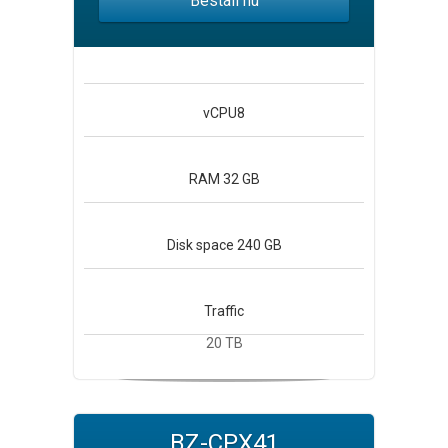
Beställ nu
vCPU
8
RAM
32 GB
Disk space
240 GB
Traffic
20 TB
BZ-CPX41