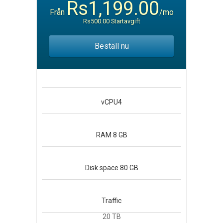
Rs1,199.00
Från
/mo
Rs500.00 Startavgift
Beställ nu
vCPU
4
RAM
8 GB
Disk space
80 GB
Traffic
20 TB