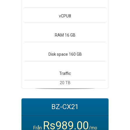
vCPU
8
RAM
16 GB
Disk space
160 GB
Traffic
20 TB
BZ-CX21
Rs989.00
Från
/mo