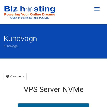
Toggl
naviga
Kundvagn
Kundvagn
Visa meny
VPS Server NVMe