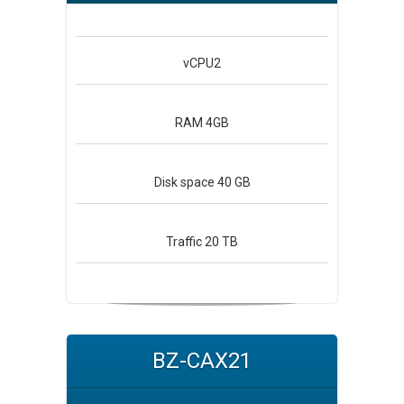
vCPU
2
RAM
4GB
Disk space
40 GB
Traffic
20 TB
BZ-CAX21