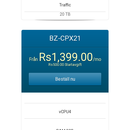
Traffic
20 TB
BZ-CPX21
Rs1,399.00
Från
/mo
Rs500.00 Startavgift
Beställ nu
vCPU
4