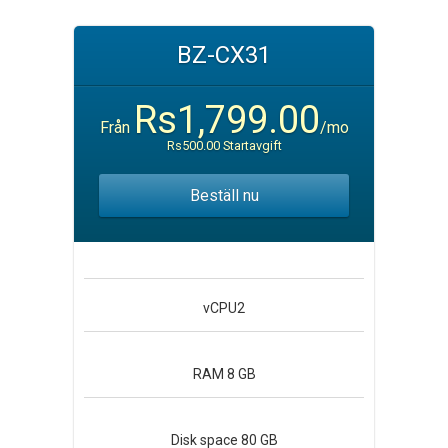
BZ-CX31
Rs1,799.00
Från
/mo
Rs500.00 Startavgift
Beställ nu
vCPU
2
RAM
8 GB
Disk space
80 GB