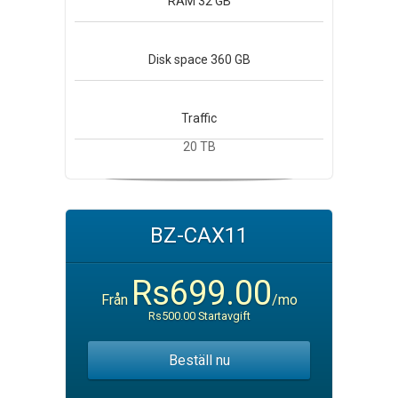
RAM
32 GB
Disk space
360 GB
Traffic
20 TB
BZ-CAX11
Rs699.00
Från
/mo
Rs500.00 Startavgift
Beställ nu