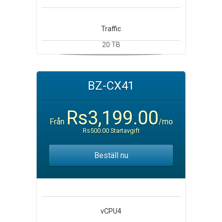
Traffic
20 TB
BZ-CX41
Rs3,199.00
Från
/mo
Rs500.00 Startavgift
Beställ nu
vCPU
4