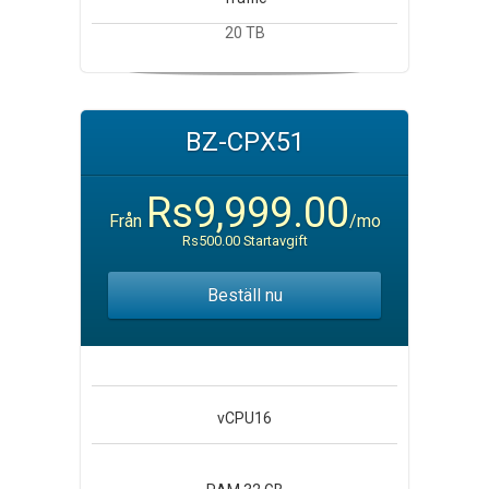
20 TB
BZ-CPX51
Rs9,999.00
Från
/mo
Rs500.00 Startavgift
Beställ nu
vCPU
16